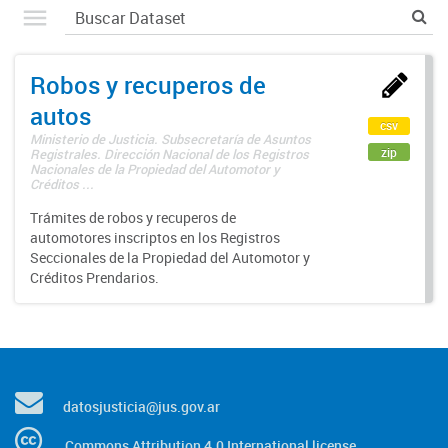
Robos y recuperos de
autos
csv
Ministerio de Justicia. Subsecretaría de Asuntos
zip
Registrales. Dirección Nacional de los Registros
Nacionales de la Propiedad del Automotor y
Créditos ...
Trámites de robos y recuperos de
automotores inscriptos en los Registros
Seccionales de la Propiedad del Automotor y
Créditos Prendarios.
datosjusticia@jus.gov.ar
Commons Attribution 4.0 International license