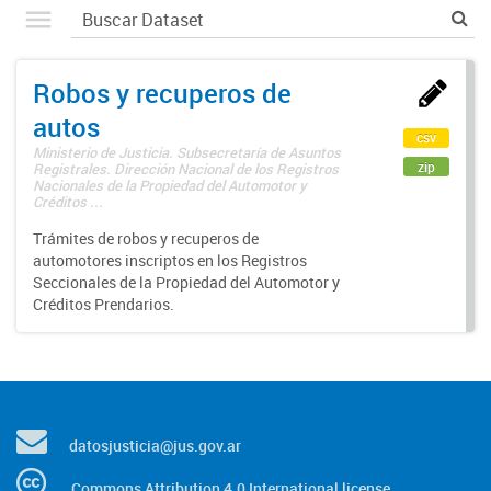
Robos y recuperos de
autos
csv
Ministerio de Justicia. Subsecretaría de Asuntos
zip
Registrales. Dirección Nacional de los Registros
Nacionales de la Propiedad del Automotor y
Créditos ...
Trámites de robos y recuperos de
automotores inscriptos en los Registros
Seccionales de la Propiedad del Automotor y
Créditos Prendarios.
datosjusticia@jus.gov.ar
Commons Attribution 4.0 International license