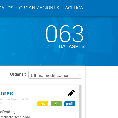
DATOS
ORGANIZACIONES
ACERCA
063
DATASETS
Ordenar
tores
rección Nacional de
 ...
csv
zip
gráfico
sferidos,
 registro seccional