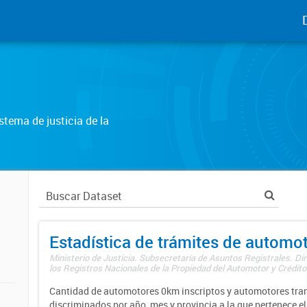
tema de justicia de la
Estadística de trámites de automo
Ministerio de Justicia. Subsecretaría de Asuntos Registrales. Di
los Registros Nacionales de la Propiedad del Automotor y Créditos
Cantidad de automotores 0km inscriptos y automotores tran
discriminados por año, mes y provincia a la que pertenece el