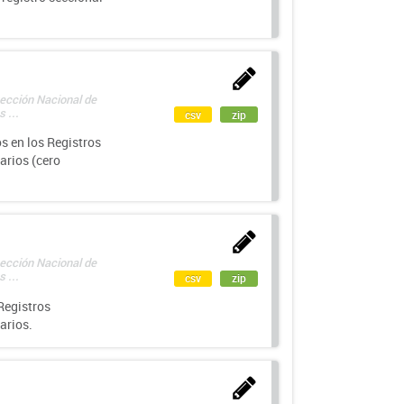
rección Nacional de
 ...
csv
zip
s en los Registros
arios (cero
rección Nacional de
 ...
csv
zip
Registros
arios.