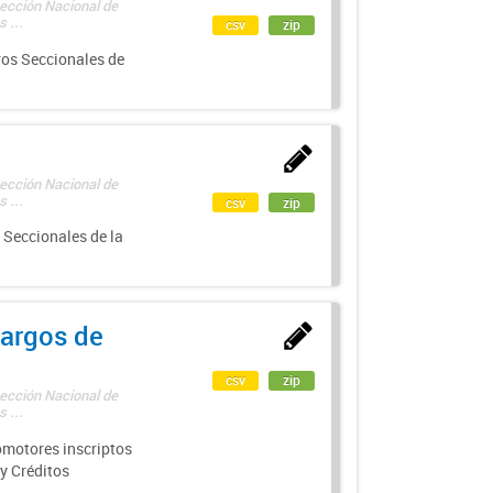
rección Nacional de
 ...
csv
zip
ros Seccionales de
rección Nacional de
 ...
csv
zip
 Seccionales de la
argos de
csv
zip
rección Nacional de
 ...
motores inscriptos
y Créditos