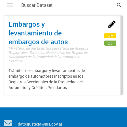
Embargos y
levantamiento de
csv
embargos de autos
zip
Ministerio de Justicia. Subsecretaría de Asuntos
Registrales. Dirección Nacional de los Registros
Nacionales de la Propiedad del Automotor y
Créditos ...
Trámites de embargos y levantamientos de
embargo de automotores inscriptos en los
Registros Seccionales de la Propiedad del
Automotor y Créditos Prendarios.
datosjusticia@jus.gov.ar