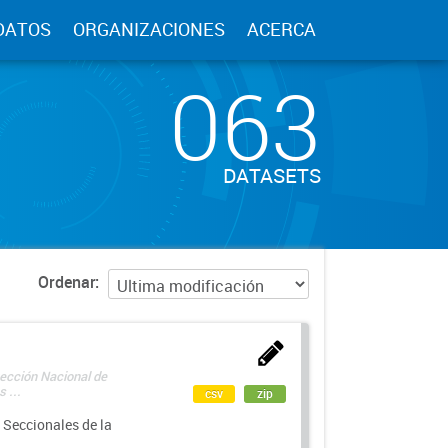
DATOS
ORGANIZACIONES
ACERCA
063
DATASETS
Ordenar
rección Nacional de
 ...
csv
zip
 Seccionales de la