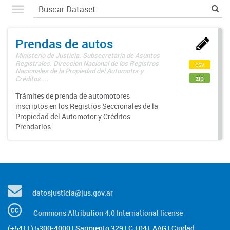
Prendas de autos
Ministerio de Justicia. Subsecretaría de Asuntos
Registrales. Dirección Nacional de los Registros
csv
Nacionales de la Propiedad del Automotor y
zip
Créditos ...
Trámites de prenda de automotores
inscriptos en los Registros Seccionales de la
Propiedad del Automotor y Créditos
Prendarios.
datosjusticia@jus.gov.ar
Commons Attribution 4.0 International license
(+5411) 5300-4000 | Sarmiento 329 | C 1041 AAG | Ciudad