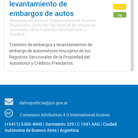
levantamiento de
csv
embargos de autos
zip
Ministerio de Justicia. Subsecretaría de Asuntos
Registrales. Dirección Nacional de los Registros
Nacionales de la Propiedad del Automotor y
Créditos ...
Trámites de embargos y levantamientos de
embargo de automotores inscriptos en los
Registros Seccionales de la Propiedad del
Automotor y Créditos Prendarios.
datosjusticia@jus.gov.ar
Commons Attribution 4.0 International license
(+5411) 5300-4000 | Sarmiento 329 | C 1041 AAG | Ciudad
Autónoma de Buenos Aires | Argentina