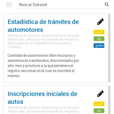
Estadística de trámites de
automotores
csv
Ministerio de Justicia. Subsecretaría de Asuntos
zip
Registrales. Dirección Nacional de los Registros
Nacionales de la Propiedad del Automotor y
gráfico
Créditos ...
Cantidad de automotores 0km inscriptos y
automotores transferidos, discriminados por
año, mes y provincia a la que pertenece el
registro seccional en el cual se inscribió el
trámite.
Inscripciones iniciales de
autos
csv
Ministerio de Justicia. Subsecretaría de Asuntos
zip
Registrales. Dirección Nacional de los Registros