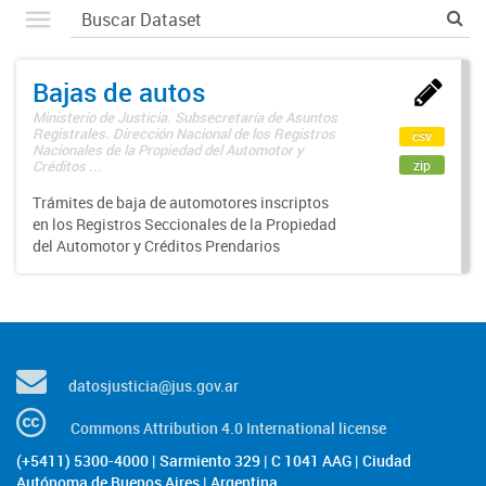
Bajas de autos
Ministerio de Justicia. Subsecretaría de Asuntos
Registrales. Dirección Nacional de los Registros
csv
Nacionales de la Propiedad del Automotor y
zip
Créditos ...
Trámites de baja de automotores inscriptos
en los Registros Seccionales de la Propiedad
del Automotor y Créditos Prendarios
datosjusticia@jus.gov.ar
Commons Attribution 4.0 International license
(+5411) 5300-4000 | Sarmiento 329 | C 1041 AAG | Ciudad
Autónoma de Buenos Aires | Argentina