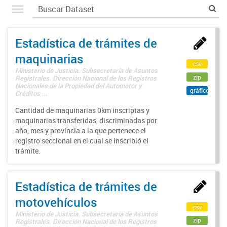
Estadística de trámites de
maquinarias
csv
Ministerio de Justicia. Subsecretaría de Asuntos
zip
Registrales. Dirección Nacional de los Registros
Nacionales de la Propiedad del Automotor y
gráfico
Créditos ...
Cantidad de maquinarias 0km inscriptas y
maquinarias transferidas, discriminadas por
año, mes y provincia a la que pertenece el
registro seccional en el cual se inscribió el
trámite.
Estadística de trámites de
motovehículos
csv
Ministerio de Justicia. Subsecretaría de Asuntos
zip
Registrales. Dirección Nacional de los Registros