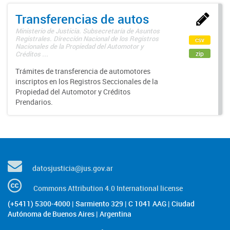
Transferencias de autos
Ministerio de Justicia. Subsecretaría de Asuntos
Registrales. Dirección Nacional de los Registros
csv
Nacionales de la Propiedad del Automotor y
zip
Créditos ...
Trámites de transferencia de automotores
inscriptos en los Registros Seccionales de la
Propiedad del Automotor y Créditos
Prendarios.
datosjusticia@jus.gov.ar
Commons Attribution 4.0 International license
(+5411) 5300-4000 | Sarmiento 329 | C 1041 AAG | Ciudad
Autónoma de Buenos Aires | Argentina