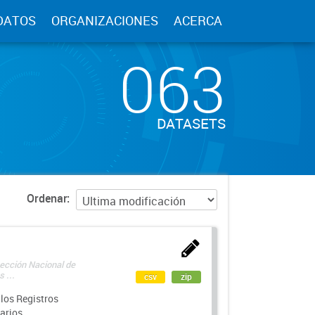
DATOS
ORGANIZACIONES
ACERCA
063
DATASETS
Ordenar
rección Nacional de
 ...
csv
zip
los Registros
arios.