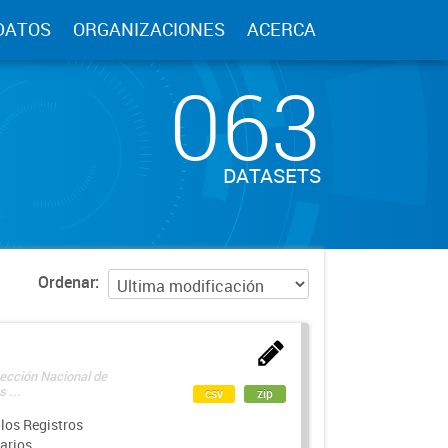
DATOS
ORGANIZACIONES
ACERCA
063
DATASETS
Ordenar
rección Nacional de
 ...
csv
zip
los Registros
arios.