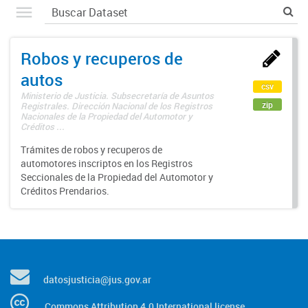
Robos y recuperos de
autos
csv
Ministerio de Justicia. Subsecretaría de Asuntos
zip
Registrales. Dirección Nacional de los Registros
Nacionales de la Propiedad del Automotor y
Créditos ...
Trámites de robos y recuperos de
automotores inscriptos en los Registros
Seccionales de la Propiedad del Automotor y
Créditos Prendarios.
datosjusticia@jus.gov.ar
Commons Attribution 4.0 International license