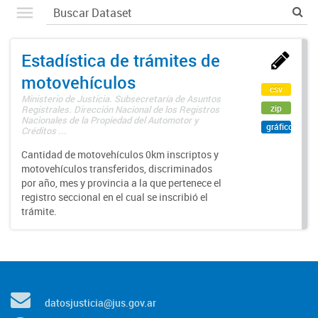
Estadística de trámites de
motovehículos
csv
Ministerio de Justicia. Subsecretaría de Asuntos
zip
Registrales. Dirección Nacional de los Registros
Nacionales de la Propiedad del Automotor y
gráfico
Créditos ...
Cantidad de motovehículos 0km inscriptos y
motovehículos transferidos, discriminados
por año, mes y provincia a la que pertenece el
registro seccional en el cual se inscribió el
trámite.
datosjusticia@jus.gov.ar