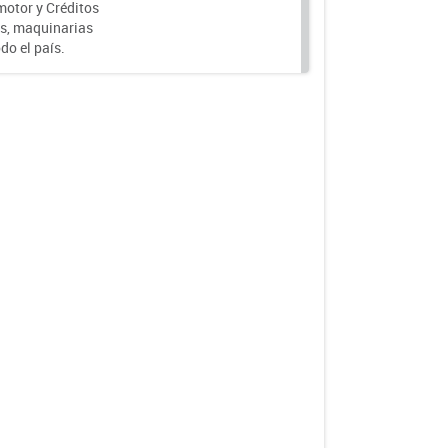
motor y Créditos
s, maquinarias
do el país.