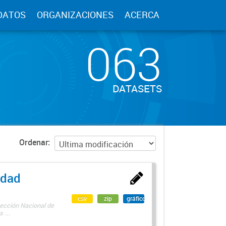
DATOS
ORGANIZACIONES
ACERCA
063
DATASETS
Ordenar
edad
csv
zip
gráfico
rección Nacional de
 ...