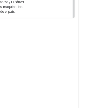
motor y Créditos
s, maquinarias
do el país.