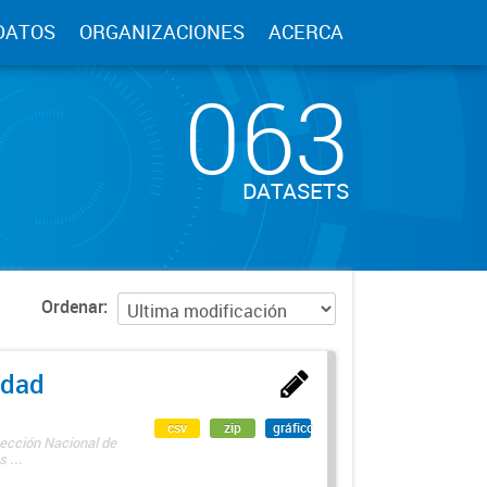
DATOS
ORGANIZACIONES
ACERCA
063
DATASETS
Ordenar
edad
csv
zip
gráfico
rección Nacional de
 ...