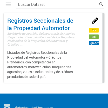
Registros Seccionales de
la Propiedad Automotor
csv
Ministerio de Justicia. Subsecretaría de Asuntos
zip
Registrales. Dirección Nacional de los Registros
Nacionales de la Propiedad del Automotor y
gráfico
Créditos ...
Listados de Registros Seccionales de la
Propiedad del Automotor y Créditos
Prendarios, con competencia en
automotores, motovehículos, maquinarias
agrícolas, viales e industriales y de créditos
prendarios de todo el país.
datosjusticia@jus.gov.ar