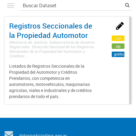
Registros Seccionales de
la Propiedad Automotor
csv
Ministerio de Justicia. Subsecretaría de Asuntos
zip
Registrales. Dirección Nacional de los Registros
Nacionales de la Propiedad del Automotor y
gráfico
Créditos ...
Listados de Registros Seccionales de la
Propiedad del Automotor y Créditos
Prendarios, con competencia en
automotores, motovehículos, maquinarias
agrícolas, viales e industriales y de créditos
prendarios de todo el país.
datosjusticia@jus.gov.ar