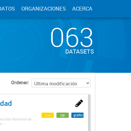
DATOS
ORGANIZACIONES
ACERCA
063
DATASETS
Ordenar
edad
csv
zip
gráfico
rección Nacional de
 ...