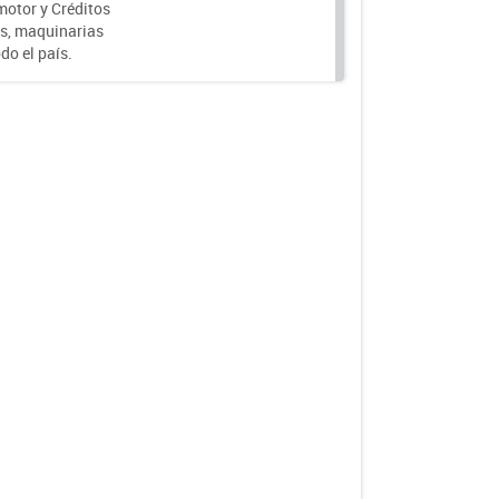
motor y Créditos
s, maquinarias
do el país.