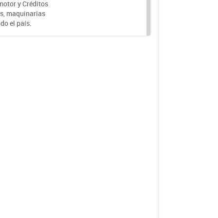
motor y Créditos
s, maquinarias
do el país.