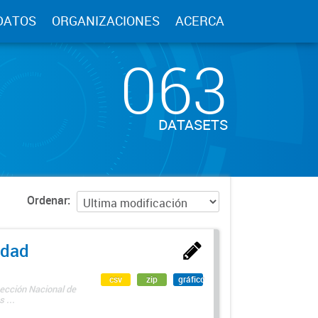
DATOS
ORGANIZACIONES
ACERCA
063
DATASETS
Ordenar
edad
csv
zip
gráfico
rección Nacional de
 ...