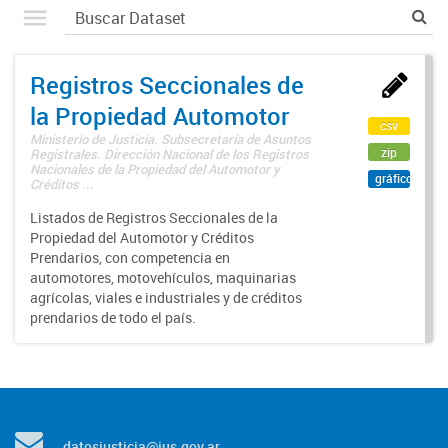
Registros Seccionales de
la Propiedad Automotor
csv
Ministerio de Justicia. Subsecretaría de Asuntos
zip
Registrales. Dirección Nacional de los Registros
Nacionales de la Propiedad del Automotor y
gráfico
Créditos ...
Listados de Registros Seccionales de la
Propiedad del Automotor y Créditos
Prendarios, con competencia en
automotores, motovehículos, maquinarias
agrícolas, viales e industriales y de créditos
prendarios de todo el país.
datosjusticia@jus.gov.ar