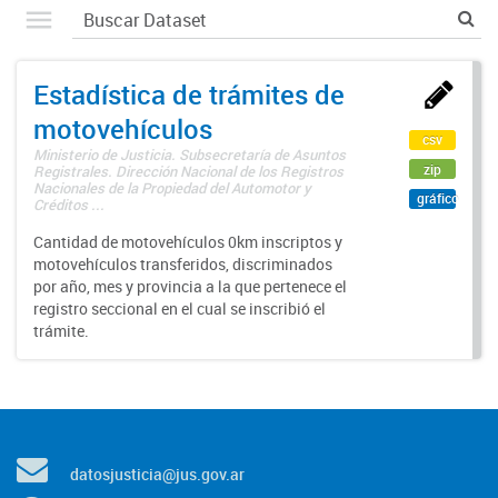
Estadística de trámites de
motovehículos
csv
Ministerio de Justicia. Subsecretaría de Asuntos
zip
Registrales. Dirección Nacional de los Registros
Nacionales de la Propiedad del Automotor y
gráfico
Créditos ...
Cantidad de motovehículos 0km inscriptos y
motovehículos transferidos, discriminados
por año, mes y provincia a la que pertenece el
registro seccional en el cual se inscribió el
trámite.
datosjusticia@jus.gov.ar