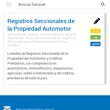
Registros Seccionales de
la Propiedad Automotor
csv
Ministerio de Justicia. Subsecretaría de Asuntos
zip
Registrales. Dirección Nacional de los Registros
Nacionales de la Propiedad del Automotor y
gráfico
Créditos ...
Listados de Registros Seccionales de la
Propiedad del Automotor y Créditos
Prendarios, con competencia en
automotores, motovehículos, maquinarias
agrícolas, viales e industriales y de créditos
prendarios de todo el país.
datosjusticia@jus.gov.ar