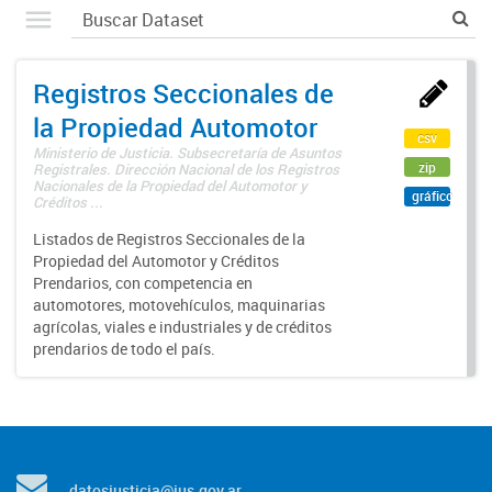
Registros Seccionales de
la Propiedad Automotor
csv
Ministerio de Justicia. Subsecretaría de Asuntos
zip
Registrales. Dirección Nacional de los Registros
Nacionales de la Propiedad del Automotor y
gráfico
Créditos ...
Listados de Registros Seccionales de la
Propiedad del Automotor y Créditos
Prendarios, con competencia en
automotores, motovehículos, maquinarias
agrícolas, viales e industriales y de créditos
prendarios de todo el país.
datosjusticia@jus.gov.ar