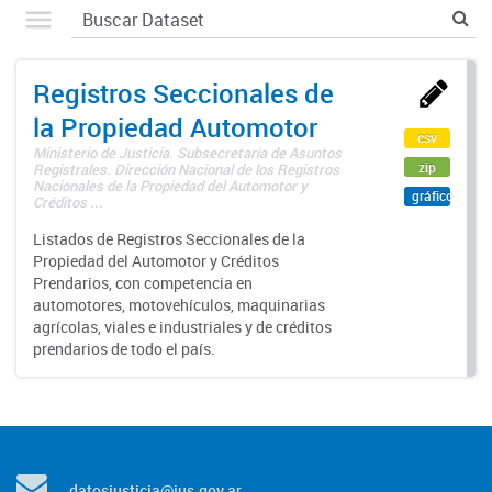
Registros Seccionales de
la Propiedad Automotor
csv
Ministerio de Justicia. Subsecretaría de Asuntos
zip
Registrales. Dirección Nacional de los Registros
Nacionales de la Propiedad del Automotor y
gráfico
Créditos ...
Listados de Registros Seccionales de la
Propiedad del Automotor y Créditos
Prendarios, con competencia en
automotores, motovehículos, maquinarias
agrícolas, viales e industriales y de créditos
prendarios de todo el país.
datosjusticia@jus.gov.ar