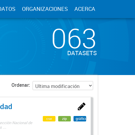
DATOS
ORGANIZACIONES
ACERCA
063
DATASETS
Ordenar
edad
csv
zip
gráfico
rección Nacional de
 ...