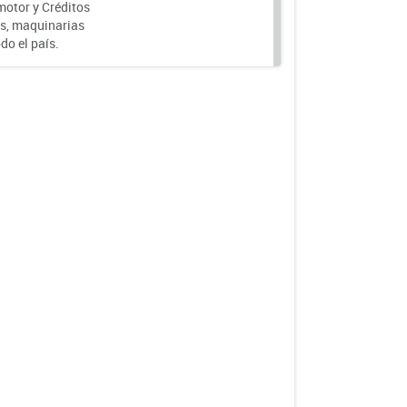
motor y Créditos
s, maquinarias
do el país.