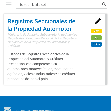
Registros Seccionales de
la Propiedad Automotor
csv
Ministerio de Justicia. Subsecretaría de Asuntos
zip
Registrales. Dirección Nacional de los Registros
Nacionales de la Propiedad del Automotor y
gráfico
Créditos ...
Listados de Registros Seccionales de la
Propiedad del Automotor y Créditos
Prendarios, con competencia en
automotores, motovehículos, maquinarias
agrícolas, viales e industriales y de créditos
prendarios de todo el país.
datosjusticia@jus.gov.ar