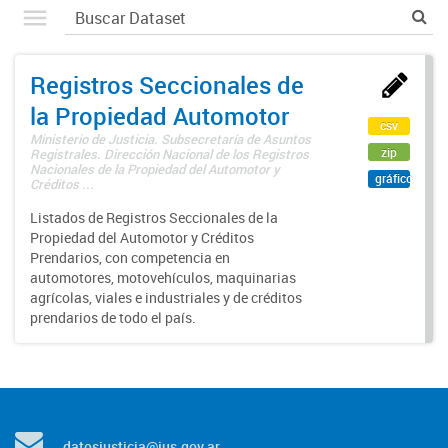
Registros Seccionales de
la Propiedad Automotor
csv
Ministerio de Justicia. Subsecretaría de Asuntos
zip
Registrales. Dirección Nacional de los Registros
Nacionales de la Propiedad del Automotor y
gráfico
Créditos ...
Listados de Registros Seccionales de la
Propiedad del Automotor y Créditos
Prendarios, con competencia en
automotores, motovehículos, maquinarias
agrícolas, viales e industriales y de créditos
prendarios de todo el país.
datosjusticia@jus.gov.ar