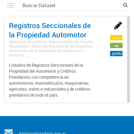
Registros Seccionales de
la Propiedad Automotor
csv
Ministerio de Justicia. Subsecretaría de Asuntos
zip
Registrales. Dirección Nacional de los Registros
Nacionales de la Propiedad del Automotor y
gráfico
Créditos ...
Listados de Registros Seccionales de la
Propiedad del Automotor y Créditos
Prendarios, con competencia en
automotores, motovehículos, maquinarias
agrícolas, viales e industriales y de créditos
prendarios de todo el país.
datosjusticia@jus.gov.ar