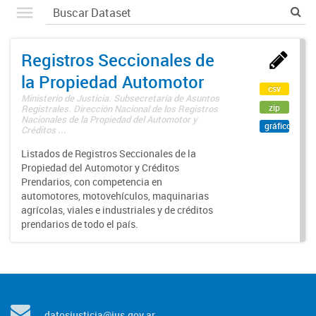
Registros Seccionales de
la Propiedad Automotor
csv
Ministerio de Justicia. Subsecretaría de Asuntos
zip
Registrales. Dirección Nacional de los Registros
Nacionales de la Propiedad del Automotor y
gráfico
Créditos ...
Listados de Registros Seccionales de la
Propiedad del Automotor y Créditos
Prendarios, con competencia en
automotores, motovehículos, maquinarias
agrícolas, viales e industriales y de créditos
prendarios de todo el país.
datosjusticia@jus.gov.ar