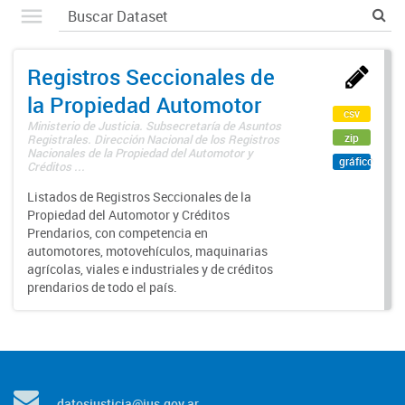
Registros Seccionales de
la Propiedad Automotor
csv
Ministerio de Justicia. Subsecretaría de Asuntos
zip
Registrales. Dirección Nacional de los Registros
Nacionales de la Propiedad del Automotor y
gráfico
Créditos ...
Listados de Registros Seccionales de la
Propiedad del Automotor y Créditos
Prendarios, con competencia en
automotores, motovehículos, maquinarias
agrícolas, viales e industriales y de créditos
prendarios de todo el país.
datosjusticia@jus.gov.ar