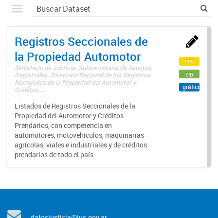
Registros Seccionales de
la Propiedad Automotor
csv
Ministerio de Justicia. Subsecretaría de Asuntos
zip
Registrales. Dirección Nacional de los Registros
Nacionales de la Propiedad del Automotor y
gráfico
Créditos ...
Listados de Registros Seccionales de la
Propiedad del Automotor y Créditos
Prendarios, con competencia en
automotores, motovehículos, maquinarias
agrícolas, viales e industriales y de créditos
prendarios de todo el país.
datosjusticia@jus.gov.ar