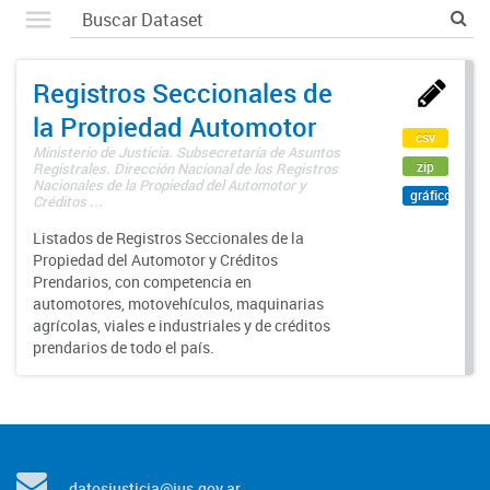
Registros Seccionales de
la Propiedad Automotor
csv
Ministerio de Justicia. Subsecretaría de Asuntos
zip
Registrales. Dirección Nacional de los Registros
Nacionales de la Propiedad del Automotor y
gráfico
Créditos ...
Listados de Registros Seccionales de la
Propiedad del Automotor y Créditos
Prendarios, con competencia en
automotores, motovehículos, maquinarias
agrícolas, viales e industriales y de créditos
prendarios de todo el país.
datosjusticia@jus.gov.ar