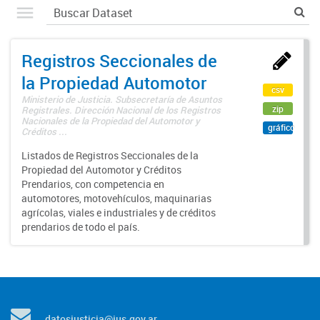
Registros Seccionales de
la Propiedad Automotor
csv
Ministerio de Justicia. Subsecretaría de Asuntos
zip
Registrales. Dirección Nacional de los Registros
Nacionales de la Propiedad del Automotor y
gráfico
Créditos ...
Listados de Registros Seccionales de la
Propiedad del Automotor y Créditos
Prendarios, con competencia en
automotores, motovehículos, maquinarias
agrícolas, viales e industriales y de créditos
prendarios de todo el país.
datosjusticia@jus.gov.ar