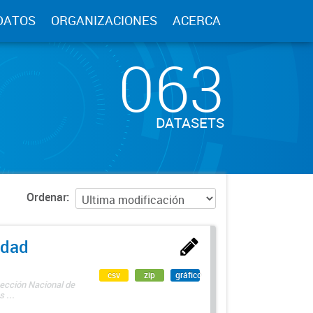
DATOS
ORGANIZACIONES
ACERCA
063
DATASETS
Ordenar
edad
csv
zip
gráfico
rección Nacional de
 ...