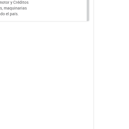
motor y Créditos
s, maquinarias
do el país.