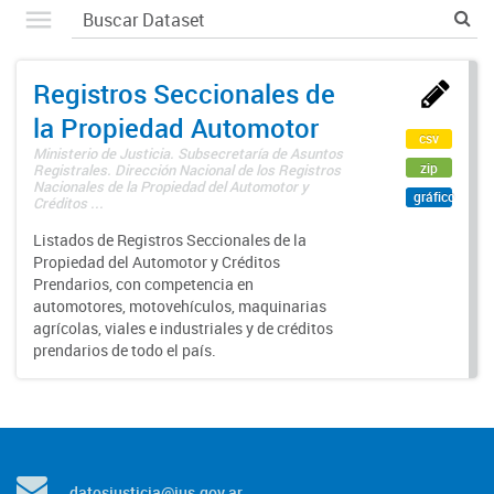
Registros Seccionales de
la Propiedad Automotor
csv
Ministerio de Justicia. Subsecretaría de Asuntos
zip
Registrales. Dirección Nacional de los Registros
Nacionales de la Propiedad del Automotor y
gráfico
Créditos ...
Listados de Registros Seccionales de la
Propiedad del Automotor y Créditos
Prendarios, con competencia en
automotores, motovehículos, maquinarias
agrícolas, viales e industriales y de créditos
prendarios de todo el país.
datosjusticia@jus.gov.ar