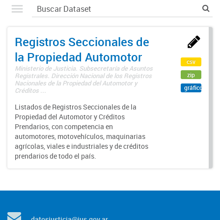
Registros Seccionales de
la Propiedad Automotor
csv
Ministerio de Justicia. Subsecretaría de Asuntos
zip
Registrales. Dirección Nacional de los Registros
Nacionales de la Propiedad del Automotor y
gráfico
Créditos ...
Listados de Registros Seccionales de la
Propiedad del Automotor y Créditos
Prendarios, con competencia en
automotores, motovehículos, maquinarias
agrícolas, viales e industriales y de créditos
prendarios de todo el país.
datosjusticia@jus.gov.ar