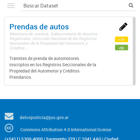
Prendas de autos
Ministerio de Justicia. Subsecretaría de Asuntos
Registrales. Dirección Nacional de los Registros
csv
Nacionales de la Propiedad del Automotor y
zip
Créditos ...
Trámites de prenda de automotores
inscriptos en los Registros Seccionales de la
Propiedad del Automotor y Créditos
Prendarios.
datosjusticia@jus.gov.ar
Commons Attribution 4.0 International license
(+5411) 5300-4000 | Sarmiento 329 | C 1041 AAG | Ciudad