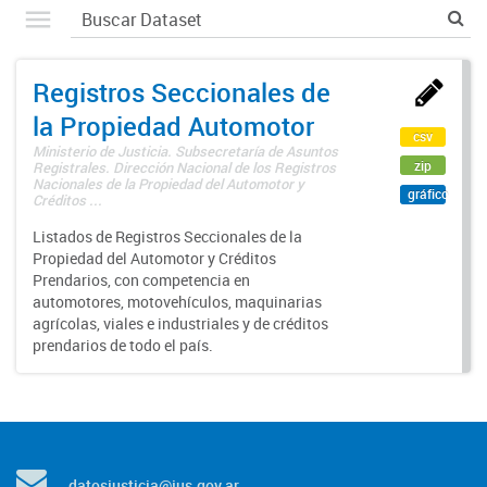
Registros Seccionales de
la Propiedad Automotor
csv
Ministerio de Justicia. Subsecretaría de Asuntos
zip
Registrales. Dirección Nacional de los Registros
Nacionales de la Propiedad del Automotor y
gráfico
Créditos ...
Listados de Registros Seccionales de la
Propiedad del Automotor y Créditos
Prendarios, con competencia en
automotores, motovehículos, maquinarias
agrícolas, viales e industriales y de créditos
prendarios de todo el país.
datosjusticia@jus.gov.ar