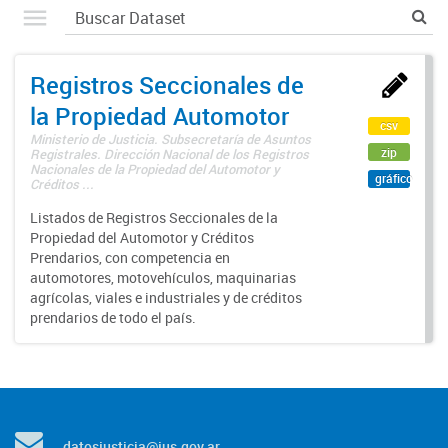
Registros Seccionales de
la Propiedad Automotor
csv
Ministerio de Justicia. Subsecretaría de Asuntos
zip
Registrales. Dirección Nacional de los Registros
Nacionales de la Propiedad del Automotor y
gráfico
Créditos ...
Listados de Registros Seccionales de la
Propiedad del Automotor y Créditos
Prendarios, con competencia en
automotores, motovehículos, maquinarias
agrícolas, viales e industriales y de créditos
prendarios de todo el país.
datosjusticia@jus.gov.ar