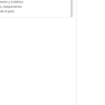
motor y Créditos
s, maquinarias
do el país.