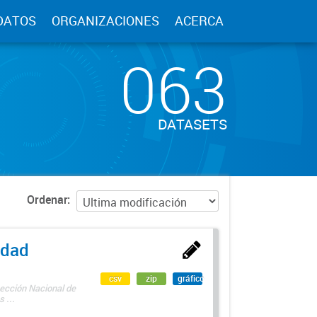
DATOS
ORGANIZACIONES
ACERCA
063
DATASETS
Ordenar
edad
csv
zip
gráfico
rección Nacional de
 ...