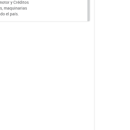
motor y Créditos
s, maquinarias
do el país.