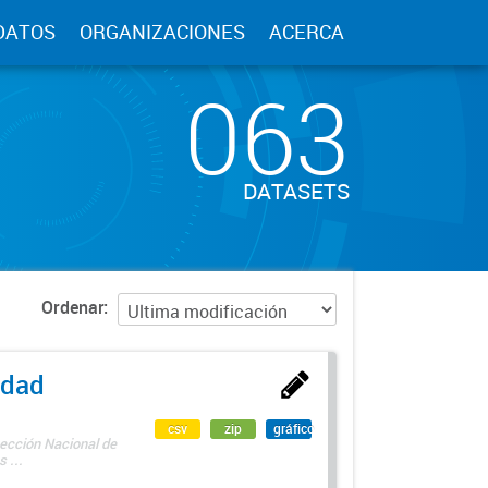
DATOS
ORGANIZACIONES
ACERCA
063
DATASETS
Ordenar
edad
csv
zip
gráfico
rección Nacional de
 ...