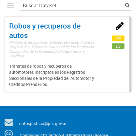
Robos y recuperos de
autos
csv
Ministerio de Justicia. Subsecretaría de Asuntos
zip
Registrales. Dirección Nacional de los Registros
Nacionales de la Propiedad del Automotor y
Créditos ...
Trámites de robos y recuperos de
automotores inscriptos en los Registros
Seccionales de la Propiedad del Automotor y
Créditos Prendarios.
datosjusticia@jus.gov.ar
Commons Attribution 4.0 International license