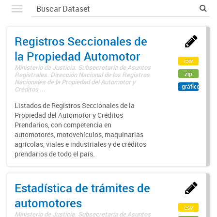
Registros Seccionales de
la Propiedad Automotor
csv
Ministerio de Justicia. Subsecretaría de Asuntos
zip
Registrales. Dirección Nacional de los Registros
Nacionales de la Propiedad del Automotor y
gráfico
Créditos ...
Listados de Registros Seccionales de la
Propiedad del Automotor y Créditos
Prendarios, con competencia en
automotores, motovehículos, maquinarias
agrícolas, viales e industriales y de créditos
prendarios de todo el país.
Estadística de trámites de
automotores
csv
Ministerio de Justicia. Subsecretaría de Asuntos