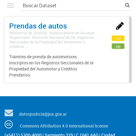
Prendas de autos
Ministerio de Justicia. Subsecretaría de Asuntos
Registrales. Dirección Nacional de los Registros
csv
Nacionales de la Propiedad del Automotor y
zip
Créditos ...
Trámites de prenda de automotores
inscriptos en los Registros Seccionales de la
Propiedad del Automotor y Créditos
Prendarios.
datosjusticia@jus.gov.ar
Commons Attribution 4.0 International license
(+5411) 5300-4000 | Sarmiento 329 | C 1041 AAG | Ciudad