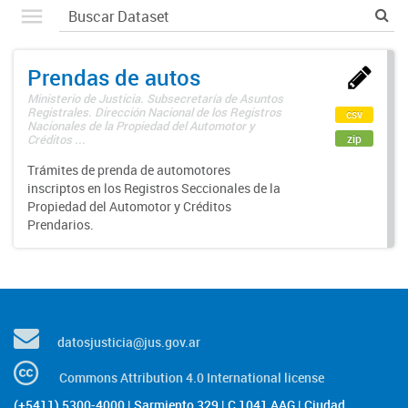
Prendas de autos
Ministerio de Justicia. Subsecretaría de Asuntos
Registrales. Dirección Nacional de los Registros
csv
Nacionales de la Propiedad del Automotor y
zip
Créditos ...
Trámites de prenda de automotores
inscriptos en los Registros Seccionales de la
Propiedad del Automotor y Créditos
Prendarios.
datosjusticia@jus.gov.ar
Commons Attribution 4.0 International license
(+5411) 5300-4000 | Sarmiento 329 | C 1041 AAG | Ciudad