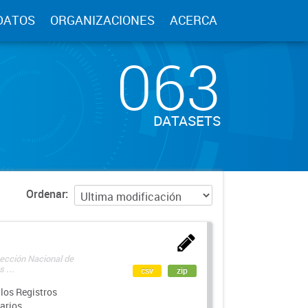
DATOS
ORGANIZACIONES
ACERCA
063
DATASETS
Ordenar
rección Nacional de
 ...
csv
zip
los Registros
arios.