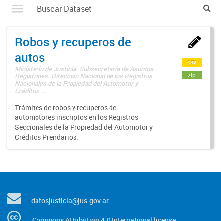
Robos y recuperos de
autos
csv
Ministerio de Justicia. Subsecretaría de Asuntos
zip
Registrales. Dirección Nacional de los Registros
Nacionales de la Propiedad del Automotor y
Créditos ...
Trámites de robos y recuperos de
automotores inscriptos en los Registros
Seccionales de la Propiedad del Automotor y
Créditos Prendarios.
datosjusticia@jus.gov.ar
Commons Attribution 4.0 International license