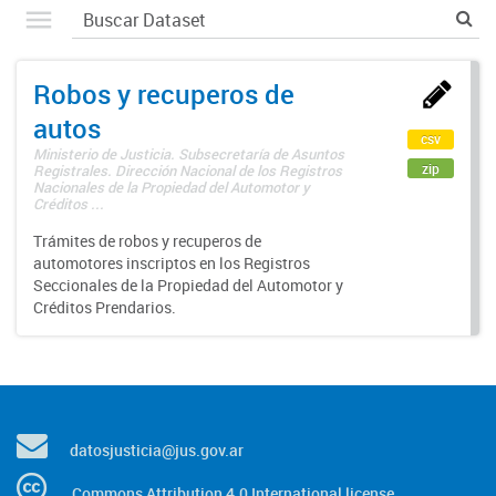
Robos y recuperos de
autos
csv
Ministerio de Justicia. Subsecretaría de Asuntos
zip
Registrales. Dirección Nacional de los Registros
Nacionales de la Propiedad del Automotor y
Créditos ...
Trámites de robos y recuperos de
automotores inscriptos en los Registros
Seccionales de la Propiedad del Automotor y
Créditos Prendarios.
datosjusticia@jus.gov.ar
Commons Attribution 4.0 International license