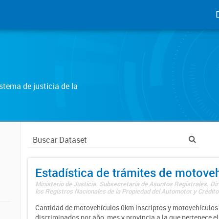
tema de justicia de la
Estadística de trámites de motove
Ministerio de Justicia. Subsecretaría de Asuntos Registrales. Di
los Registros Nacionales de la Propiedad del Automotor y Créditos
Cantidad de motovehículos 0km inscriptos y motovehículos 
discriminados por año, mes y provincia a la que pertenece el