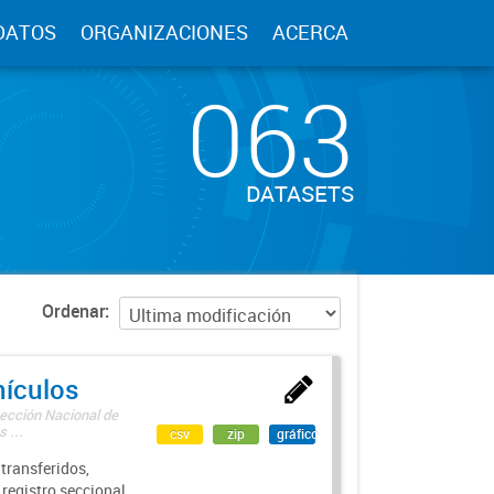
DATOS
ORGANIZACIONES
ACERCA
063
DATASETS
Ordenar
hículos
rección Nacional de
 ...
csv
zip
gráfico
transferidos,
 registro seccional