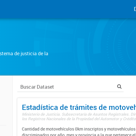
tema de justicia de la
Estadística de trámites de motove
Ministerio de Justicia. Subsecretaría de Asuntos Registrales. Di
los Registros Nacionales de la Propiedad del Automotor y Créditos
Cantidad de motovehículos 0km inscriptos y motovehículos 
discriminados por año, mes y provincia a la que pertenece el