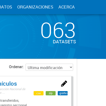
DATOS
ORGANIZACIONES
ACERCA
063
DATASETS
Ordenar
hículos
rección Nacional de
 ...
csv
zip
gráfico
transferidos,
 registro seccional